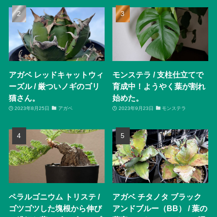
アガベ レッドキャットウィ
モンステラ / 支柱仕立てで
ーズル / 厳ついノギのゴリ
育成中！ようやく葉が割れ
猫さん。
始めた。
2023年8月25日
アガベ
2023年9月23日
モンステラ
ペラルゴニウム トリステ /
アガベ チタノタ ブラック
ゴツゴツした塊根から伸び
アンドブルー（BB） / 葉の