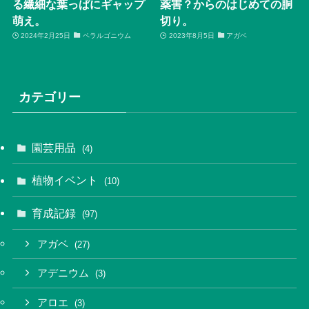
る繊細な葉っぱにギャップ
薬害？からのはじめての胴
萌え。
切り。
2024年2月25日
ペラルゴニウム
2023年8月5日
アガベ
カテゴリー
園芸用品
(4)
植物イベント
(10)
育成記録
(97)
アガベ
(27)
アデニウム
(3)
アロエ
(3)