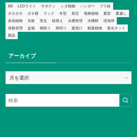
BB
LEDライト
サボテン
シダ植物
ハンガー
プラ鉢
ボタボタ
ボタ横
ラック
冬型
剪定
塊根植物
夏型
夏越し
多肉植物
失敗
実生
植替え
水槽管理
水槽耕
現地球
発根管理
盆栽
種取り
胴切り
葉焼け
観葉植物
遮光ネット
開花
アーカイブ
ア
ー
カ
イ
ブ