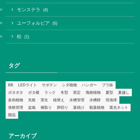
モンステラ
(4)
ユーフォルビア
(6)
松
(1)
タグ
BB
LEDライト
サボテン
シダ植物
ハンガー
プラ鉢
ボタボタ
ボタ横
ラック
冬型
剪定
塊根植物
夏型
夏越し
多肉植物
失敗
実生
植替え
水槽管理
水槽耕
現地球
発根管理
盆栽
種取り
胴切り
葉焼け
観葉植物
遮光ネット
開花
アーカイブ