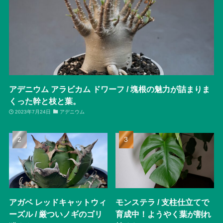
アデニウム アラビカム ドワーフ / 塊根の魅力が詰まりま
くった幹と枝と葉。
2023年7月24日
アデニウム
アガベ レッドキャットウィ
モンステラ / 支柱仕立てで
ーズル / 厳ついノギのゴリ
育成中！ようやく葉が割れ