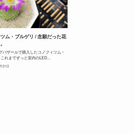
ツム・ブルゲリ / 念願だった花
た。
ッグバザールで購入したコノフィツム・
これまでずっと室内のLED...
0月31日