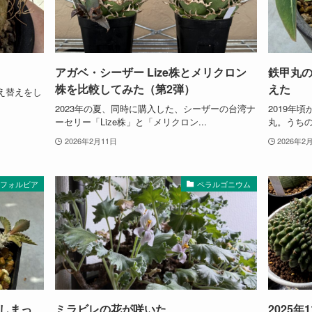
アガベ・シーザー Lize株とメリクロン
鉄甲丸
株を比較してみた（第2弾）
えた
え替えをし
2023年の夏、同時に購入した、シーザーの台湾ナ
2019年
ーセリー「Lize株」と「メリクロン...
丸。うちの
2026年2月11日
2026年2
ーフォルビア
ペラルゴニウム
しまっ
ミラビレの花が咲いた
2025