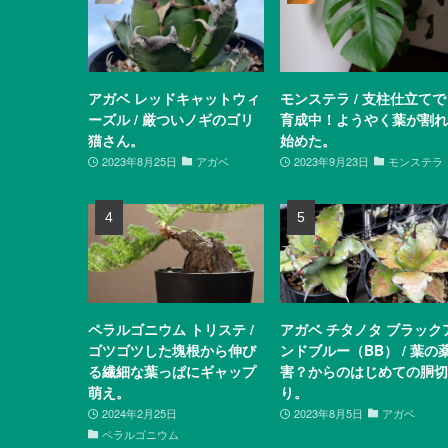
アガベ レッドキャットウィ
モンステラ / 支柱仕立てで
ーズル / 厳ついノギのゴリ
育成中！ようやく葉が割れ
猫さん。
始めた。
2023年8月25日
アガベ
2023年9月23日
モンステラ
ペラルゴニウム トリステ /
アガベ チタノタ ブラック
ゴツゴツした塊根から伸び
ンドブルー（BB） / 葉の
る繊細な葉っぱにギャップ
害？からのはじめての胴切
萌え。
り。
2024年2月25日
2023年8月5日
アガベ
ペラルゴニウム