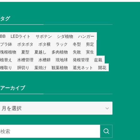
タグ
BB
LEDライト
サボテン
シダ植物
ハンガー
プラ鉢
ボタボタ
ボタ横
ラック
冬型
剪定
塊根植物
夏型
夏越し
多肉植物
失敗
実生
植替え
水槽管理
水槽耕
現地球
発根管理
盆栽
種取り
胴切り
葉焼け
観葉植物
遮光ネット
開花
アーカイブ
ア
ー
カ
イ
ブ