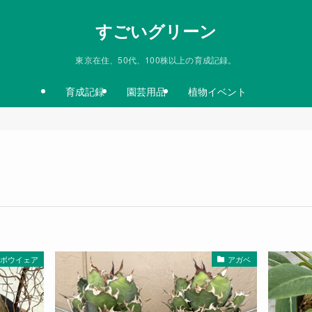
すごいグリーン
東京在住、50代、100株以上の育成記録。
育成記録
園芸用品
植物イベント
ボウイェア
アガベ