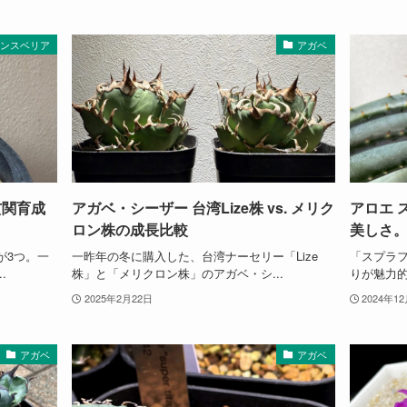
サンスベリア
アガベ
玄関育成
アガベ・シーザー 台湾Lize株 vs. メリク
アロエ 
ロン株の成長比較
美しさ
が3つ。一
一昨年の冬に購入した、台湾ナーセリー「Lize
「スプラ
.
株」と「メリクロン株」のアガベ・シ...
りが魅力的
2025年2月22日
2024年1
アガベ
アガベ