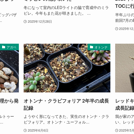
TOCに
冬になって室内のLEDライトの脇で育成中のミラ
ビレ。今年もまた花が咲きました。 ...
ビッグバザ
半年ぶり
.
前回7月の
2025年12月28日
2025年1
アガベ
オトンナ
理から発
オトンナ・クラビフォリア 2年半の成長
レッド
記録
成長記録
ルトゥー
ようやく形になってきた、実生のオトンナ・クラ
我が家の
.
ビフォリア。オトンナ・ユーフォル...
い、レッド
2025年6月6日
2025年5