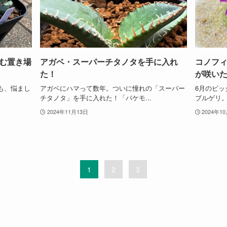
む置き場
アガベ・スーパーチタノタを手に入れ
コノフィ
た！
が咲い
も、悩まし
アガベにハマって数年。ついに憧れの「スーパー
6月のビ
チタノタ」を手に入れた！「バケモ...
ブルゲリ。
2024年11月13日
2024年1
1
2
3