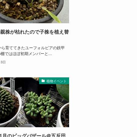
の親株が枯れたので子株を植え替
頃から育ててきたユーフォルビアの鉄甲
棚ではほぼ初期メンバーと...
月3日
植物イベント
年11月のビッグバザール＠五反田