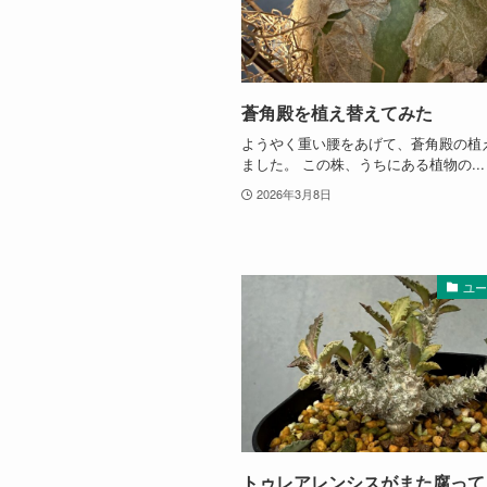
蒼角殿を植え替えてみた
ようやく重い腰をあげて、蒼角殿の植
ました。 この株、うちにある植物の...
2026年3月8日
ユ
トゥレアレンシスがまた腐って