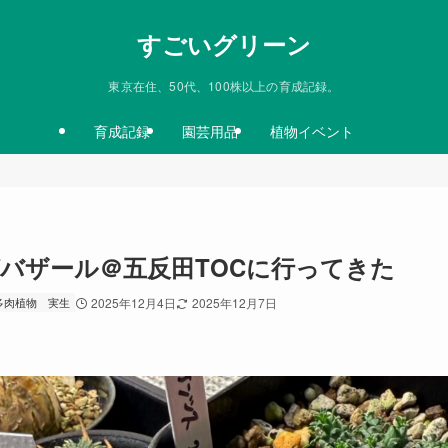
すごいグリーン
東京在住、50代、100株以上の育成記録。
育成記録
園芸用品
植物イベント
ッグバザール＠五反田TOCに行ってきた
多肉植物
実生
2025年12月4日
2025年12月7日