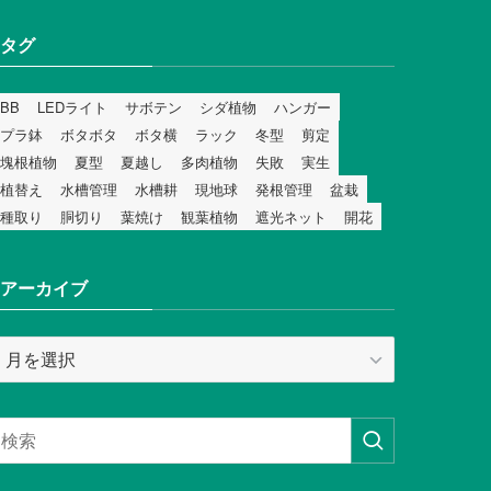
タグ
BB
LEDライト
サボテン
シダ植物
ハンガー
プラ鉢
ボタボタ
ボタ横
ラック
冬型
剪定
塊根植物
夏型
夏越し
多肉植物
失敗
実生
植替え
水槽管理
水槽耕
現地球
発根管理
盆栽
種取り
胴切り
葉焼け
観葉植物
遮光ネット
開花
アーカイブ
ア
ー
カ
イ
ブ