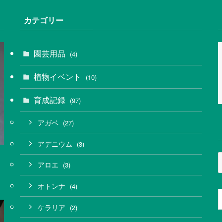
カテゴリー
園芸用品
(4)
植物イベント
(10)
育成記録
(97)
アガベ
(27)
アデニウム
(3)
アロエ
(3)
オトンナ
(4)
ケラリア
(2)