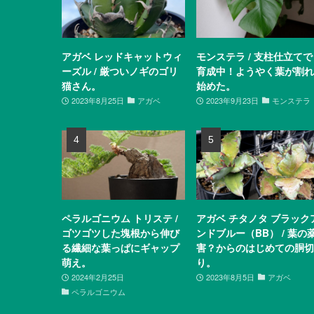
アガベ レッドキャットウィ
モンステラ / 支柱仕立てで
ーズル / 厳ついノギのゴリ
育成中！ようやく葉が割れ
猫さん。
始めた。
2023年8月25日
アガベ
2023年9月23日
モンステラ
ペラルゴニウム トリステ /
アガベ チタノタ ブラック
ゴツゴツした塊根から伸び
ンドブルー（BB） / 葉の
る繊細な葉っぱにギャップ
害？からのはじめての胴切
萌え。
り。
2024年2月25日
2023年8月5日
アガベ
ペラルゴニウム