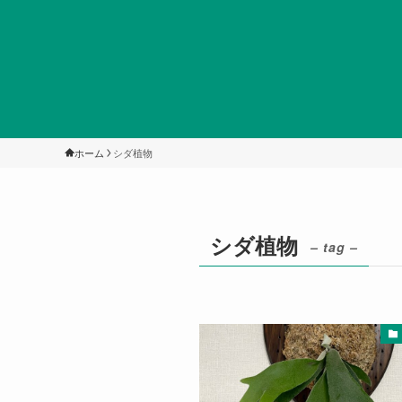
ホーム
シダ植物
シダ植物
– tag –