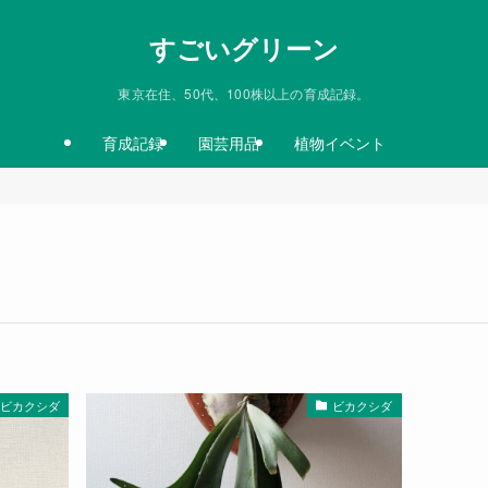
すごいグリーン
東京在住、50代、100株以上の育成記録。
育成記録
園芸用品
植物イベント
ビカクシダ
ビカクシダ