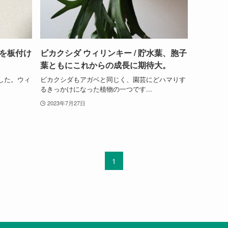
株を板付け
ビカクシダ ウィリンキー / 貯水葉、胞子
葉ともにこれからの成長に期待大。
した。ウィ
ビカクシダもアガベと同じく、園芸にどハマりす
るきっかけになった植物の一つです...
2023年7月27日
1