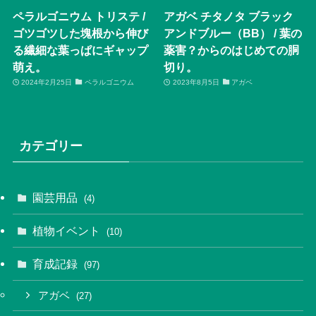
ペラルゴニウム トリステ /
アガベ チタノタ ブラック
ゴツゴツした塊根から伸び
アンドブルー（BB） / 葉の
る繊細な葉っぱにギャップ
薬害？からのはじめての胴
萌え。
切り。
2024年2月25日
ペラルゴニウム
2023年8月5日
アガベ
カテゴリー
園芸用品
(4)
植物イベント
(10)
育成記録
(97)
アガベ
(27)