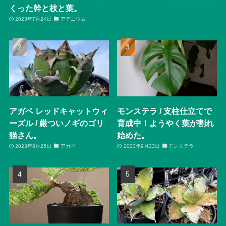
くった幹と枝と葉。
2023年7月24日
アデニウム
アガベ レッドキャットウィ
モンステラ / 支柱仕立てで
ーズル / 厳ついノギのゴリ
育成中！ようやく葉が割れ
猫さん。
始めた。
2023年8月25日
アガベ
2023年9月23日
モンステラ