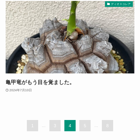
ディオスコレア
亀甲竜がもう目を覚ました。
2024年7月10日
1
...
3
4
5
...
8