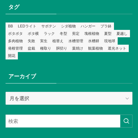
タグ
BB
LEDライト
サボテン
シダ植物
ハンガー
プラ鉢
ボタボタ
ボタ横
ラック
冬型
剪定
塊根植物
夏型
夏越し
多肉植物
失敗
実生
植替え
水槽管理
水槽耕
現地球
発根管理
盆栽
種取り
胴切り
葉焼け
観葉植物
遮光ネット
開花
アーカイブ
ア
ー
カ
イ
ブ