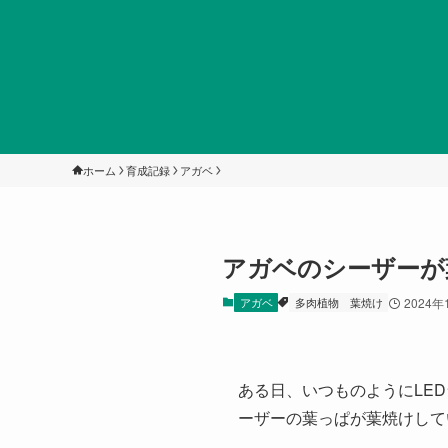
ホーム
育成記録
アガベ
アガベのシーザーが
アガベ
多肉植物
葉焼け
2024年
ある日、いつものようにLE
ーザーの葉っぱが葉焼けして