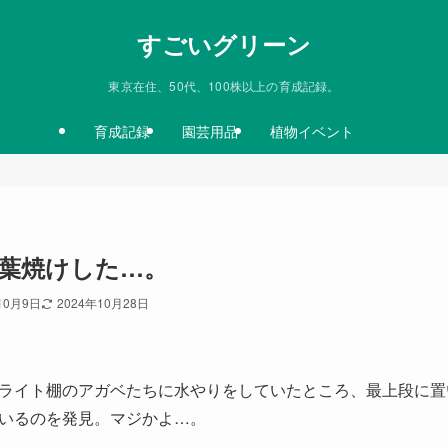
すごいグリーン
東京在住、50代、100株以上の育成記録。
育成記録
園芸用品
植物イベント
葉焼けした…。
10月9日
2024年10月28日
Dライト棚のアガベたちに水やりをしていたところ、最上段に
いるのを発見。マジかよ…。