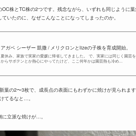
産のOC株とTC株の2つです。残念ながら、いずれも同じように
していたのに、なぜこんなことになってしまったのか。
アガベ シーザー 凱撒 / メリクロンとlizeの子株を育成開始。
夏休み、家族で実家の愛媛に帰省してきました。 で、実家には同じく園芸
からサボテンとか熱心にやってたけど、ここ何年かは園芸熱も冷め...
新葉の2〜3枚で、成長点の表面にもわずかに焼けが見られま
けてるなと…。
内側に立派な焼けが…。