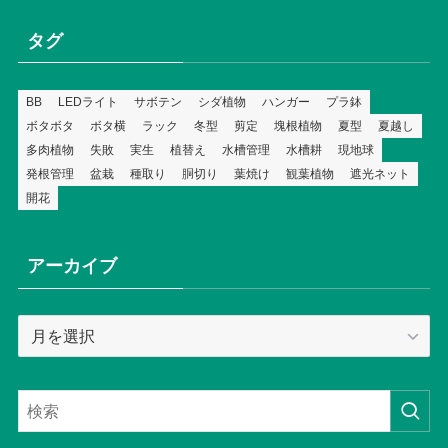
タグ
BB
LEDライト
サボテン
シダ植物
ハンガー
プラ鉢
ボタボタ
ボタ横
ラック
冬型
剪定
塊根植物
夏型
夏越し
多肉植物
失敗
実生
植替え
水槽管理
水槽耕
現地球
発根管理
盆栽
種取り
胴切り
葉焼け
観葉植物
遮光ネット
開花
アーカイブ
ア
ー
カ
イ
ブ