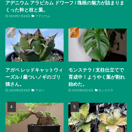
アデニウム アラビカム ドワーフ / 塊根の魅力が詰まりま
くった幹と枝と葉。
2023年7月24日
アデニウム
アガベ レッドキャットウィ
モンステラ / 支柱仕立てで
ーズル / 厳ついノギのゴリ
育成中！ようやく葉が割れ
猫さん。
始めた。
2023年8月25日
アガベ
2023年9月23日
モンステラ