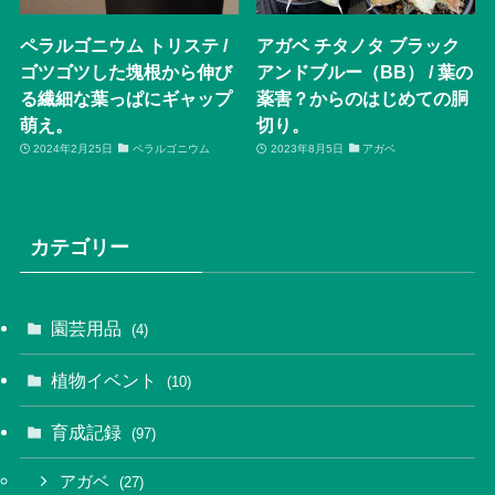
ペラルゴニウム トリステ /
アガベ チタノタ ブラック
ゴツゴツした塊根から伸び
アンドブルー（BB） / 葉の
る繊細な葉っぱにギャップ
薬害？からのはじめての胴
萌え。
切り。
2024年2月25日
ペラルゴニウム
2023年8月5日
アガベ
カテゴリー
園芸用品
(4)
植物イベント
(10)
育成記録
(97)
アガベ
(27)