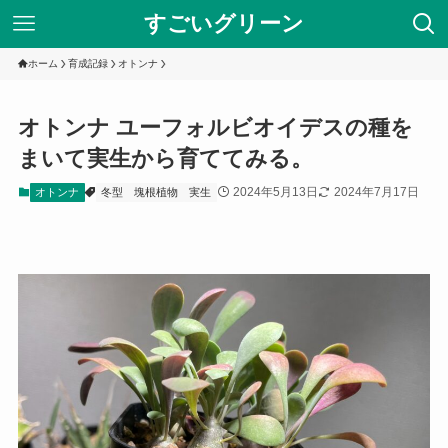
すごいグリーン
ホーム
育成記録
オトンナ
オトンナ ユーフォルビオイデスの種を
まいて実生から育ててみる。
2024年5月13日
2024年7月17日
オトンナ
冬型
塊根植物
実生